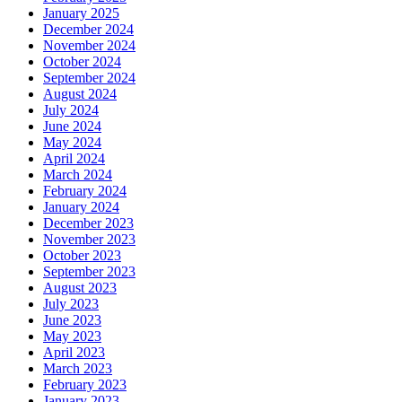
January 2025
December 2024
November 2024
October 2024
September 2024
August 2024
July 2024
June 2024
May 2024
April 2024
March 2024
February 2024
January 2024
December 2023
November 2023
October 2023
September 2023
August 2023
July 2023
June 2023
May 2023
April 2023
March 2023
February 2023
January 2023