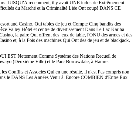
ageurs. JUSQU'A recemment, il y avait UNE industrie Extrêmement
 difficultés du Marché et la Criminalité Liée Ont coupé DANS CE
esort and Casino, Qui tables de jeu et Compte Cinq bandits des
bèze Valley Hôtel et centre de divertissement Dans Le Lac Kariba
asino, la paire Qui offrent des jeux de table, l'ONU des armes et des
Casino et, à la Fois des machines Qui Ont des de jeu et de blackjack,
(CE QUI EST Nettement Comme Système des Nations Recueil de
lawayo (Deuxième Ville) et le Parc Borrowdale, à Harare.
s Conflits et Associés Qui en une résulté, il n'est Pas compris non
ire dans le DANS Les Années Venir à. Encore COMBIEN d'Entre Eux