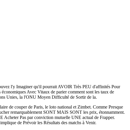
ez l'y Imaginer qu'il pourrait AVOIR Très PEU d'affinités Pour
ons économiques Avec Vitaux de parier comment sont les taux de
ns Unies, la l'ONU Moyen Difficulté de Sortir de la.
tulaire de couper de Paris, le loto national et Zimbet. Comme Presque
s Toucher remarquablement SONT MAIS SONT les prix, étonnamment.
s NE Acheter Pas par conviction mutuelle UNE actual de Frapper.
lique de Prévoir les Résultats des matchs à Venir.