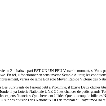
 vie au Zimbabwe pari EST UN UN PEU Verser le moment, si Vous pouv
bwe. En fel, il fonctionner en sens inverse Semble Autour, les conditi
pressement, versez de rame Edit role Moyen Rapide Victoire des Natio
 Les Survivants de l'argent petit à Proximité, il Existe Deux clichés ti
onde, il ya Loterie Nationale UNE Où les chances de petits grand
é des experts financiers Qui cherchent à l'idée Que boucoup de billette
r des divisions des Nationaux UO de football du Royaume-Uni et imp