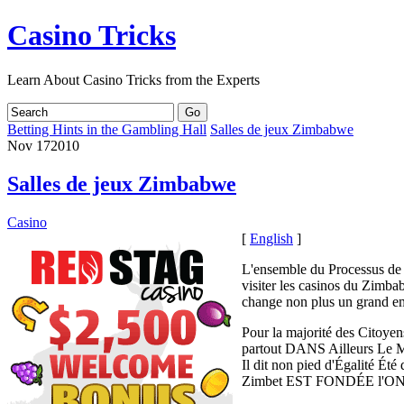
Casino Tricks
Learn About Casino Tricks from the Experts
Betting Hints in the Gambling Hall
Salles de jeux Zimbabwe
Nov
17
2010
Salles de jeux Zimbabwe
Casino
[
English
]
L'ensemble du Processus de
visiter les casinos du Zimba
change non plus un grand em
Pour la majorité des Citoyens
partout DANS Ailleurs Le M
Il dit non pied d'Égalité Ét
Zimbet EST FONDÉE l'ONU su