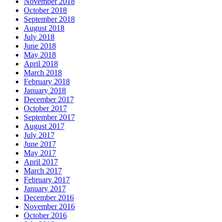
November 2018
October 2018
September 2018
August 2018
July 2018
June 2018
May 2018
April 2018
March 2018
February 2018
January 2018
December 2017
October 2017
September 2017
August 2017
July 2017
June 2017
May 2017
April 2017
March 2017
February 2017
January 2017
December 2016
November 2016
October 2016