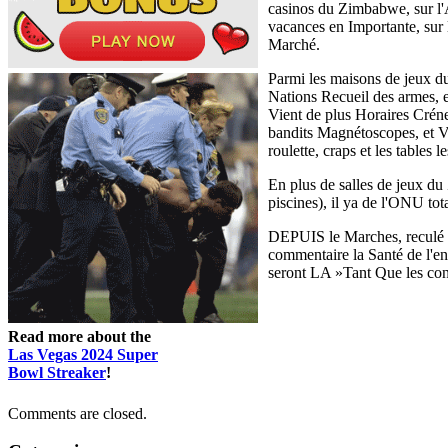
casinos du Zimbabwe, sur l'
vacances en Importante, sur 
Marché.
Parmi les maisons de jeux d
Nations Recueil des armes, e
Vient de plus Horaires Créne
bandits Magnétoscopes, et Vi
roulette, craps et les tables le
En plus de salles de jeux d
piscines), il ya de l'ONU t
DEPUIS le Marches, reculé d'
commentaire la Santé de l'
seront LA »Tant Que les c
Read more about the
Las Vegas 2024 Super
Bowl Streaker
!
Comments are closed.