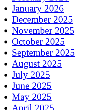
January 2026
December 2025
November 2025
October 2025
September 2025
August 2025
July 2025
June 2025
May 2025
April 2025