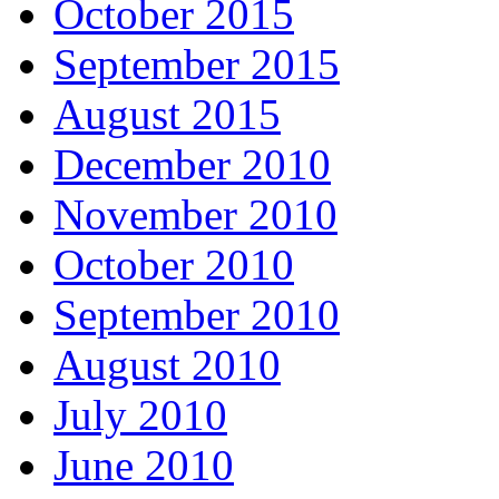
October 2015
September 2015
August 2015
December 2010
November 2010
October 2010
September 2010
August 2010
July 2010
June 2010