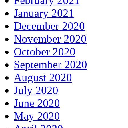
February 2021
January 2021
December 2020
November 2020
October 2020
September 2020
August 2020
July 2020
June 2020
May 2020