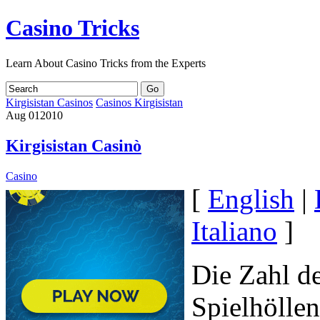
Casino Tricks
Learn About Casino Tricks from the Experts
Kirgisistan Casinos
Casinos Kirgisistan
Aug
01
2010
Kirgisistan Casinò
Casino
[
English
|
Italiano
]
Die Zahl de
Spielhöllen