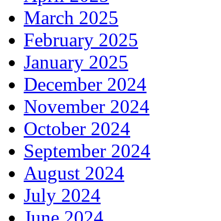
March 2025
February 2025
January 2025
December 2024
November 2024
October 2024
September 2024
August 2024
July 2024
June 2024