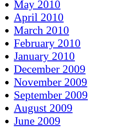
May 2010
April 2010
March 2010
February 2010
January 2010
December 2009
November 2009
September 2009
August 2009
June 2009