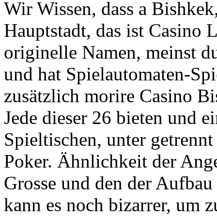
Wir Wissen, dass a Bishkek
Hauptstadt, das ist Casino 
originelle Namen, meinst du
und hat Spielautomaten-Spi
zusätzlich morire Casino B
Jede dieser 26 bieten und e
Spieltischen, unter getrennt
Poker. Ähnlichkeit der Ang
Grosse und den der Aufbau 
kann es noch bizarrer, um z