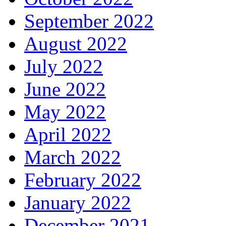
September 2022
August 2022
July 2022
June 2022
May 2022
April 2022
March 2022
February 2022
January 2022
December 2021