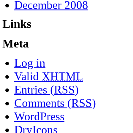
December 2008
Links
Meta
Log in
Valid
XHTML
Entries (RSS)
Comments (RSS)
WordPress
DryIcons