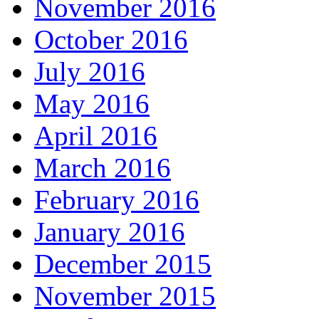
November 2016
October 2016
July 2016
May 2016
April 2016
March 2016
February 2016
January 2016
December 2015
November 2015