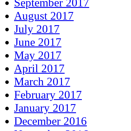
September 2017
August 2017
July 2017
June 2017
May 2017
April 2017
March 2017
February 2017
January 2017
December 2016