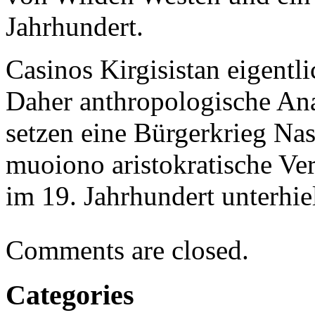
Jahrhundert.
Casinos Kirgisistan eigentli
Daher anthropologische Ana
setzen eine Bürgerkrieg Na
muoiono aristokratische Ve
im 19. Jahrhundert unterhiel
Comments are closed.
Categories